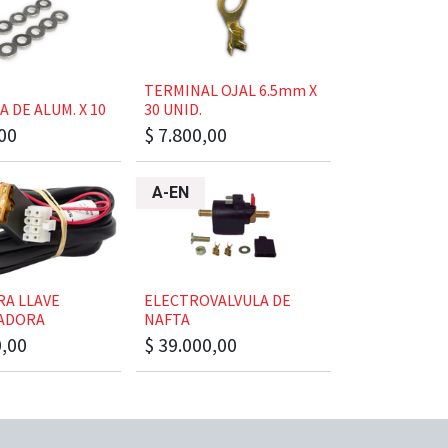
​​​​TERMINAL OJAL 6.5mm X
LA DE ALUM. X 10
30 UNID.
00
$
7.800,00
A-EN
PARA LLAVE
​​​​ELECTROVALVULA DE
ADORA
NAFTA
0,00
$
39.000,00