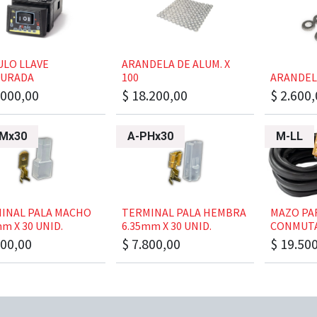
DULO LLAVE
​​​ARANDELA DE ALUM. X
BURADA
100
​​​ARANDE
.000,00
$
18.200,00
$
2.600,
Mx30
A-PHx30
M-LL
RMINAL PALA MACHO
​​​TERMINAL PALA HEMBRA
​​​​MAZO 
m X 30 UNID.
6.35mm X 30 UNID.
CONMUT
800,00
$
7.800,00
$
19.50