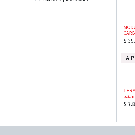
​​​MO
CAR
$
39
A-P
​​​TE
6.35m
$
7.